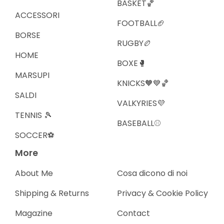
BASKET🏀
ACCESSORI
FOOTBALL🏈
BORSE
RUGBY🏉
HOME
BOXE🥊
MARSUPI
KNICKS🧡💙🏀
SALDI
VALKYRIES💜
TENNIS 🎾
BASEBALL⚾️
SOCCER⚽️
More
About Me
Cosa dicono di noi
Shipping & Returns
Privacy & Cookie Policy
Magazine
Contact