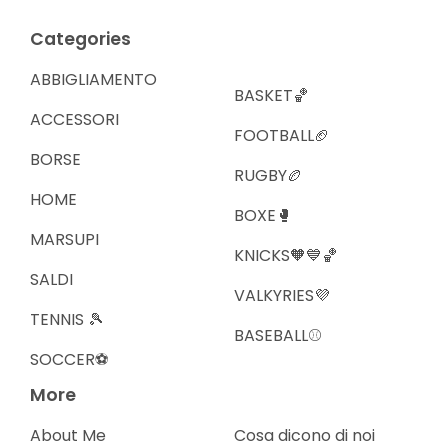
Categories
ABBIGLIAMENTO
BASKET🏀
ACCESSORI
FOOTBALL🏈
BORSE
RUGBY🏉
HOME
BOXE🥊
MARSUPI
KNICKS🧡💙🏀
SALDI
VALKYRIES💜
TENNIS 🎾
BASEBALL⚾️
SOCCER⚽️
More
About Me
Cosa dicono di noi