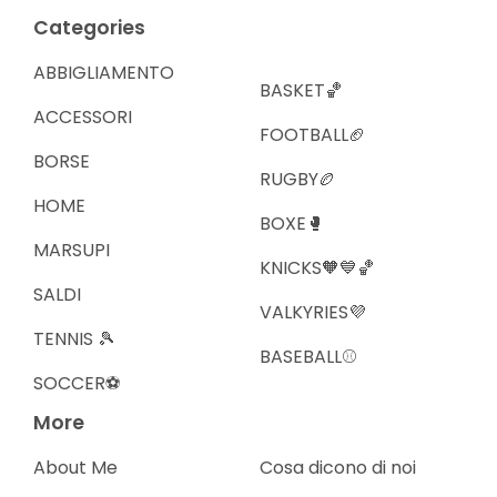
Categories
ABBIGLIAMENTO
BASKET🏀
ACCESSORI
FOOTBALL🏈
BORSE
RUGBY🏉
HOME
BOXE🥊
MARSUPI
KNICKS🧡💙🏀
SALDI
VALKYRIES💜
TENNIS 🎾
BASEBALL⚾️
SOCCER⚽️
More
About Me
Cosa dicono di noi