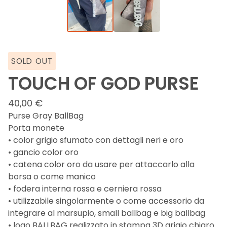
SOLD OUT
TOUCH OF GOD PURSE
40,00
€
Purse Gray BallBag
Porta monete
• color grigio sfumato con dettagli neri e oro
• gancio color oro
• catena color oro da usare per attaccarlo alla
borsa o come manico
• fodera interna rossa e cerniera rossa
• utilizzabile singolarmente o come accessorio da
integrare al marsupio, small ballbag e big ballbag
• logo BALLBAG realizzato in stampa 3D grigio chiaro