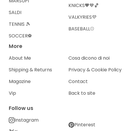
MARSUPI
KNICKS🧡💙🏀
SALDI
VALKYRIES💜
TENNIS 🎾
BASEBALL⚾️
SOCCER⚽️
More
About Me
Cosa dicono di noi
Shipping & Returns
Privacy & Cookie Policy
Magazine
Contact
Vip
Back to site
Follow us
Instagram
Pinterest