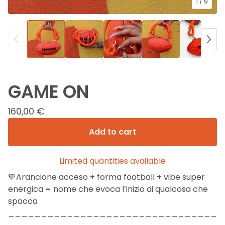
1
/ 9
GAME ON
160,00
€
Add to cart
Limited quantities available
🧡Arancione acceso + forma football + vibe super
energica = nome che evoca l’inizio di qualcosa che
spacca
________________________________