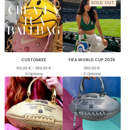
SOLD OUT
CUSTOMIZE
FIFA WORLD CUP 2026
100,00
€
- 350,00
€
250,00
€
9 Options
3 Options