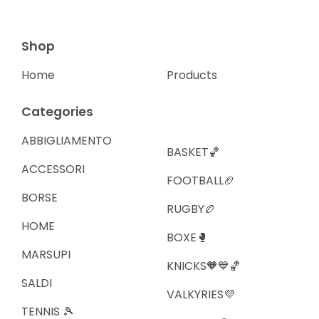
Shop
Home
Products
Categories
ABBIGLIAMENTO
BASKET🏀
ACCESSORI
FOOTBALL🏈
BORSE
RUGBY🏉
HOME
BOXE🥊
MARSUPI
KNICKS🧡💙🏀
SALDI
VALKYRIES💜
TENNIS 🎾