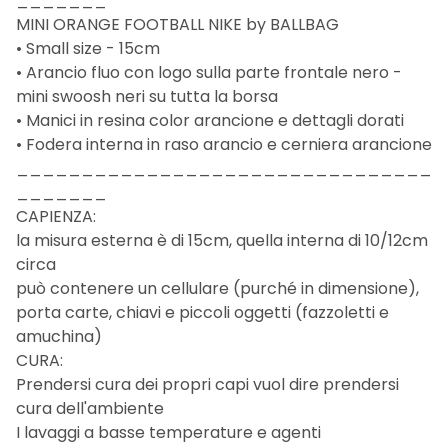
_______
MINI ORANGE FOOTBALL NIKE by BALLBAG
• Small size - 15cm
• Arancio fluo con logo sulla parte frontale nero -
mini swoosh neri su tutta la borsa
• Manici in resina color arancione e dettagli dorati
• Fodera interna in raso arancio e cerniera arancione
________________________________
_______
CAPIENZA:
la misura esterna è di 15cm, quella interna di 10/12cm
circa
può contenere un cellulare (purché in dimensione),
porta carte, chiavi e piccoli oggetti (fazzoletti e
amuchina)
CURA:
Prendersi cura dei propri capi vuol dire prendersi
cura dell'ambiente
I lavaggi a basse temperature e agenti