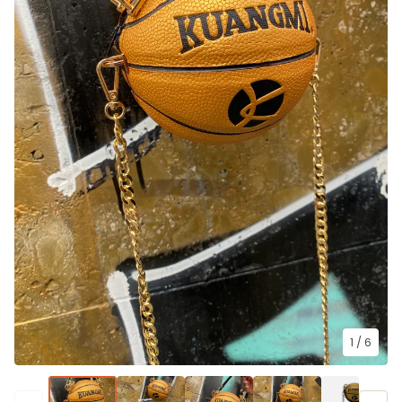
1
/ 6