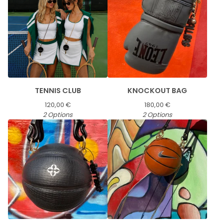
TENNIS CLUB
KNOCKOUT BAG
120,00
€
180,00
€
2 Options
2 Options