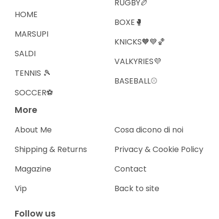
RUGBY🏉
HOME
BOXE🥊
MARSUPI
KNICKS🧡💙🏀
SALDI
VALKYRIES💜
TENNIS 🎾
BASEBALL⚾️
SOCCER⚽️
More
About Me
Cosa dicono di noi
Shipping & Returns
Privacy & Cookie Policy
Magazine
Contact
Vip
Back to site
Follow us