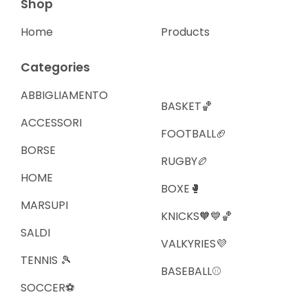
Shop
Home
Products
Categories
ABBIGLIAMENTO
BASKET🏀
ACCESSORI
FOOTBALL🏈
BORSE
RUGBY🏉
HOME
BOXE🥊
MARSUPI
KNICKS🧡💙🏀
SALDI
VALKYRIES💜
TENNIS 🎾
BASEBALL⚾️
SOCCER⚽️