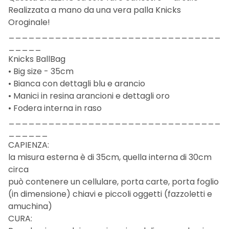
Realizzata a mano da una vera palla Knicks
Oroginale!
________________________________
_____
Knicks BallBag
• Big size - 35cm
• Bianca con dettagli blu e arancio
• Manici in resina arancioni e dettagli oro
• Fodera interna in raso
________________________________
______
CAPIENZA:
la misura esterna è di 35cm, quella interna di 30cm
circa
può contenere un cellulare, porta carte, porta foglio
(in dimensione) chiavi e piccoli oggetti (fazzoletti e
amuchina)
CURA: