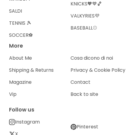
KNICKS🧡💙🏀
SALDI
VALKYRIES💜
TENNIS 🎾
BASEBALL⚾️
SOCCER⚽️
More
About Me
Cosa dicono di noi
Shipping & Returns
Privacy & Cookie Policy
Magazine
Contact
Vip
Back to site
Follow us
Instagram
Pinterest
X