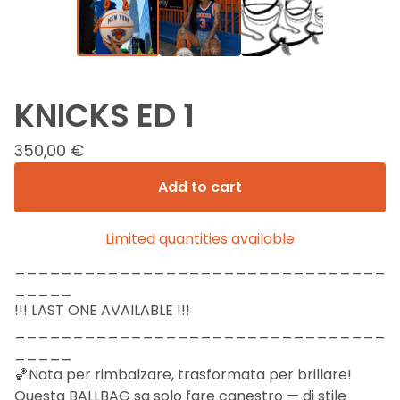
KNICKS ED 1
350,00
€
Add to cart
Limited quantities available
________________________________
_____
!!! LAST ONE AVAILABLE !!!
________________________________
_____
🏀Nata per rimbalzare, trasformata per brillare!
Questa BALLBAG sa solo fare canestro — di stile