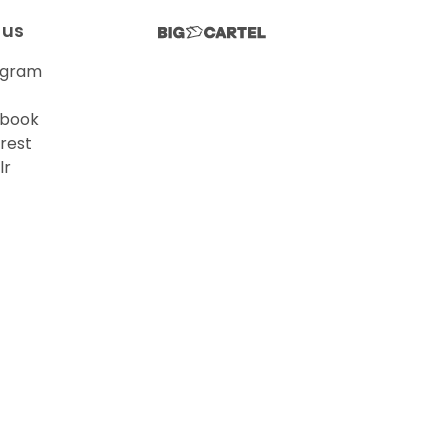
 us
agram
book
rest
lr