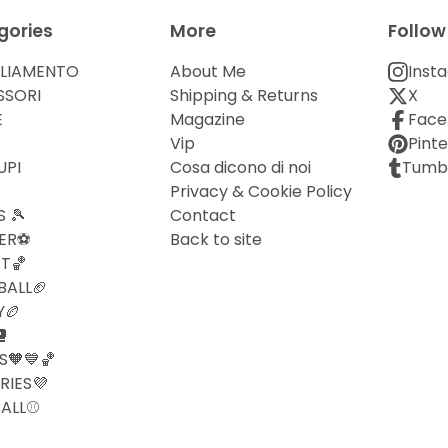
gories
More
Follow
GLIAMENTO
About Me
Inst
SSORI
Shipping & Returns
X
E
Magazine
Face
Vip
Pinte
UPI
Cosa dicono di noi
Tumb
Privacy & Cookie Policy
S 🎾
Contact
ER⚽️
Back to site
T🏀
ALL🏈
Y🏉
🥊
S🧡💙🏀
RIES💜
ALL⚾️