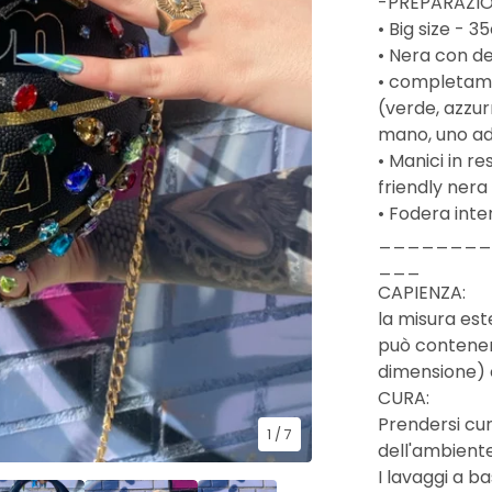
-PREPARAZIO
• Big size - 
• Nera con de
• completamen
(verde, azzurr
mano, uno a
• Manici in r
friendly nera
• Fodera inte
________
___
CAPIENZA:
la misura est
può contenere
dimensione) c
CURA:
Prendersi cur
1
/ 7
dell'ambient
I lavaggi a 