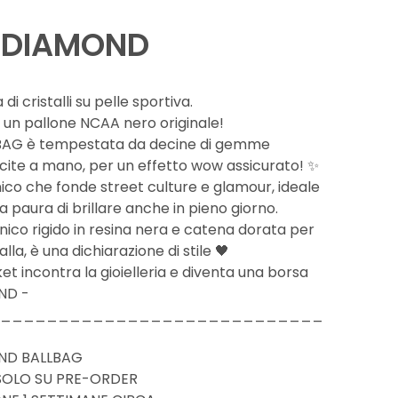
Y DIAMOND
di cristalli su pelle sportiva.
 un pallone NCAA nero originale!
BAG è tempestata da decine di gemme
cite a mano, per un effetto wow assicurato! ✨
ico che fonde street culture e glamour, ideale
a paura di brillare anche in pieno giorno.
ico rigido in resina nera e catena dorata per
lla, è una dichiarazione di stile 🖤
ket incontra la gioielleria e diventa una borsa
ND -
____________________________
ND BALLBAG
 SOLO SU PRE-ORDER