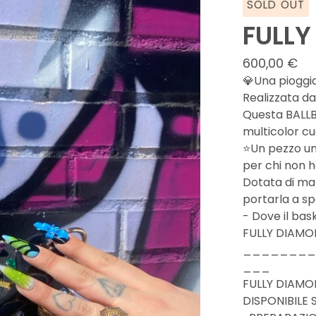
SOLD OUT
FULL
600,00
€
💎Una pioggia 
Realizzata da
Questa BALL
multicolor cu
⭐️Un pezzo un
per chi non h
Dotata di man
portarla a spa
- Dove il bas
FULLY DIAMO
________
___
FULLY DIAMO
DISPONIBILE