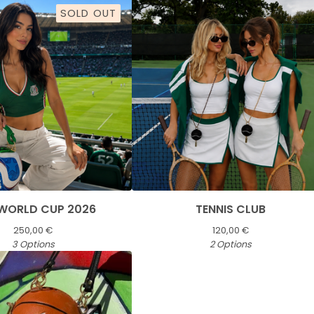
SOLD OUT
 WORLD CUP 2026
TENNIS CLUB
250,00
€
120,00
€
3 Options
2 Options