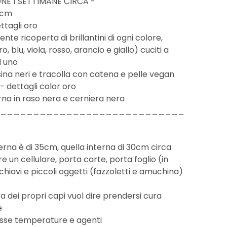
NE 1 SETTIMANE CIRCA -
35cm
ttagli oro
te ricoperta di brillantini di ogni colore,
o, blu, viola, rosso, arancio e giallo) cuciti a
d uno
esina neri e tracolla con catena e pelle vegan
 - dettagli color oro
rna in raso nera e cerniera nera
____________________________
erna è di 35cm, quella interna di 30cm circa
 un cellulare, porta carte, porta foglio (in
hiavi e piccoli oggetti (fazzoletti e amuchina)
a dei propri capi vuol dire prendersi cura
e
basse temperature e agenti