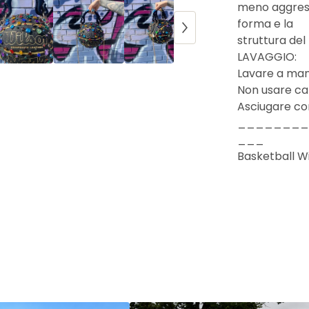
meno aggressi
forma e la
struttura del
LAVAGGIO:
Lavare a man
Non usare c
Asciugare co
________
___
Basketball W