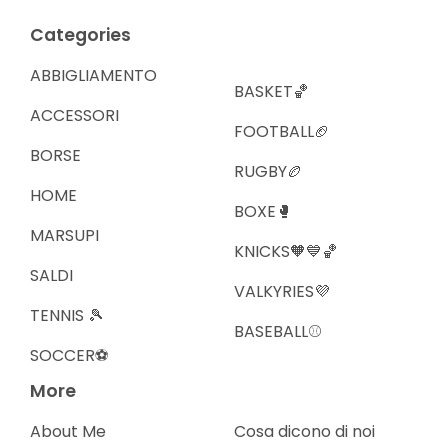
Categories
ABBIGLIAMENTO
BASKET🏀
ACCESSORI
FOOTBALL🏈
BORSE
RUGBY🏉
HOME
BOXE🥊
MARSUPI
KNICKS🧡💙🏀
SALDI
VALKYRIES💜
TENNIS 🎾
BASEBALL⚾️
SOCCER⚽️
More
About Me
Cosa dicono di noi