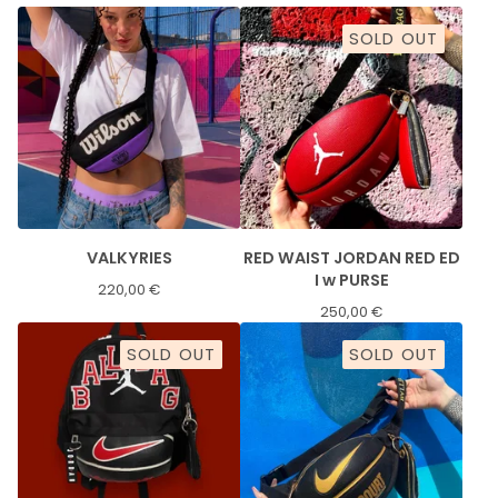
SOLD OUT
VALKYRIES
RED WAIST JORDAN RED ED
I w PURSE
220,00
€
250,00
€
SOLD OUT
SOLD OUT