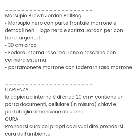
________________________________
______________________
Marsupio Brown Jordan BallBag
• Marsupio nero con parte frontale marrone e
dettagli neri - logo nero e scritta Jordan per con
bordi argentati
• 30 cm circa
• Fodera interna raso marrone e taschina con
cerniera esterna
• portamonete marrone con fodera in raso marrone
________________________________
______________________
CAPIENZA:
la capienza interna è di circa 20 cm- contiene un
porta documenti, cellulare (in misura) chiavi e
portafoglio dimensione da uomo
CURA:
Prendersi cura dei propri capi vuol dire prendersi
cura dell'ambiente