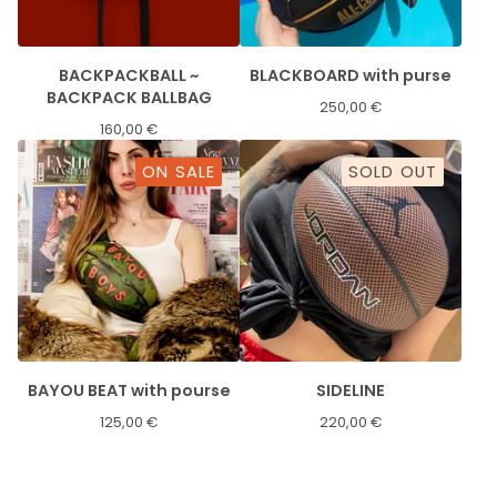
BACKPACKBALL ~
BLACKBOARD with purse
BACKPACK BALLBAG
250,00
€
160,00
€
ON SALE
SOLD OUT
BAYOU BEAT with pourse
SIDELINE
125,00
€
220,00
€