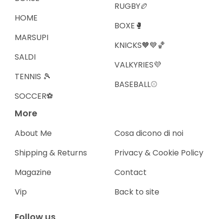
RUGBY🏉
HOME
BOXE🥊
MARSUPI
KNICKS🧡💙🏀
SALDI
VALKYRIES💜
TENNIS 🎾
BASEBALL⚾️
SOCCER⚽️
More
About Me
Cosa dicono di noi
Shipping & Returns
Privacy & Cookie Policy
Magazine
Contact
Vip
Back to site
Follow us