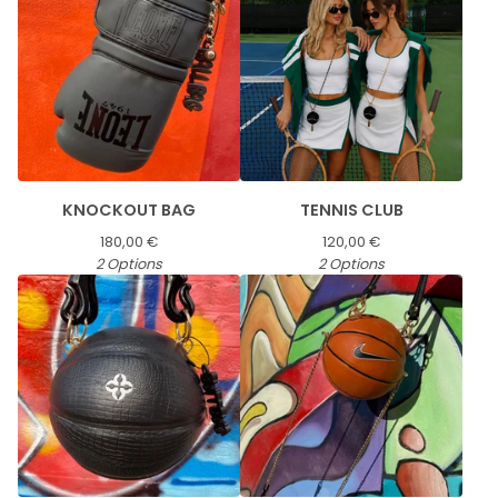
KNOCKOUT BAG
TENNIS CLUB
180,00
€
120,00
€
2 Options
2 Options